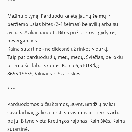
***
Mažinu bityną. Parduodu keletą jaunų šeimų ir
peržiemojusias bites (2-4 šeimas) be avilių arba su
aviliais. Aviliai naudoti. Bitės prižiūrėtos - gydytos,
nesergančios.
Kaina sutartinė - ne didesnė už rinkos vidurkį.
Taip pat parduodu šių metų medų. Šviežias, be jokių
priemaišų, labai skanus. Kaina 6,5 EUR/kg.
8656 19639, Vilniaus r. Skaidiškės
***
Parduodamos bičių šeimos, 30vnt. Bitidžių aviliai
savadarbiai, galima pirkti su visomis bitidėmis arba
be jų. Bityno vieta Kretingos rajonas, Kalniškės. Kaina
sutartinė.