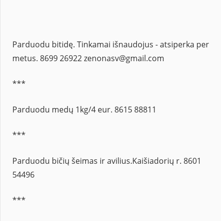
Parduodu bitidę. Tinkamai išnaudojus - atsiperka per
metus. 8699 26922 zenonasv@gmail.com
***
Parduodu medų 1kg/4 eur. 8615 88811
***
Parduodu bičių šeimas ir avilius.Kaišiadorių r. 8601
54496
***