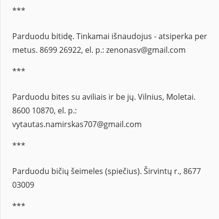
***
Parduodu bitidę. Tinkamai išnaudojus - atsiperka per
metus. 8699 26922, el. p.: zenonasv@gmail.com
***
Parduodu bites su aviliais ir be jų. Vilnius, Moletai.
8600 10870, el. p.:
vytautas.namirskas707@gmail.com
***
Parduodu bičių šeimeles (spiečius). Širvintų r., 8677
03009
***