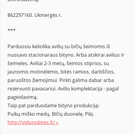
862297160. Ukmergės r.
***
Parduosiu keliolika avilių su bičių šeimomis iš
nuosavo stacionaraus bityno. Arba atskirai avilius ir
šeimeles. Aviliai 2-3 metų, šeimos stiprios, su
jaunomis motinėlėmis, bitės ramios, darbščios,
paruoštos žiemojimui. Pirkti galima dabar arba
rezervuoti pavasariui. Avilio komplektacija - pagal
pageidavimą.
Taip pat parduodame bityno produkciją:
Puikų miško medų. Bičių duonelę. Pikį.
http://vidunobites.lt/ »