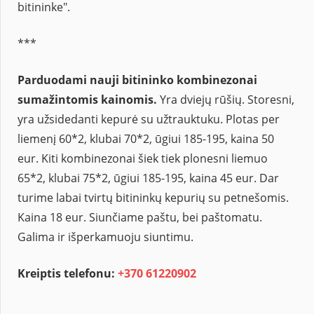
bitininke".
***
Parduodami nauji bitininko kombinezonai
sumažintomis kainomis.
Yra dviejų rūšių. Storesni,
yra užsidedanti kepurė su užtrauktuku. Plotas per
liemenį 60*2, klubai 70*2, ūgiui 185-195, kaina 50
eur. Kiti kombinezonai šiek tiek plonesni liemuo
65*2, klubai 75*2, ūgiui 185-195, kaina 45 eur. Dar
turime labai tvirtų bitininkų kepurių su petnešomis.
Kaina 18 eur. Siunčiame paštu, bei paštomatu.
Galima ir išperkamuoju siuntimu.
Kreiptis telefonu:
+370 61220902