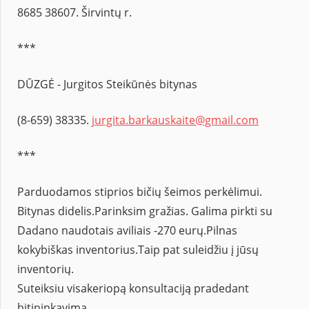
8685 38607. Širvintų r.
***
DŪZGĖ - Jurgitos Steikūnės bitynas
(8-659) 38335.
jurgita.barkauskaite@gmail.com
***
Parduodamos stiprios bičių šeimos perkėlimui.
Bitynas didelis.Parinksim gražias. Galima pirkti su
Dadano naudotais aviliais -270 eurų.Pilnas
kokybiškas inventorius.Taip pat suleidžiu į jūsų
inventorių.
Suteiksiu visakeriopą konsultaciją pradedant
bitininkavimą.