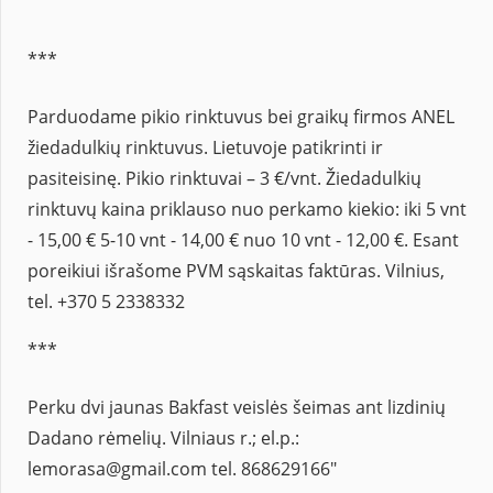
***
Parduodame pikio rinktuvus bei graikų firmos ANEL
žiedadulkių rinktuvus. Lietuvoje patikrinti ir
pasiteisinę. Pikio rinktuvai – 3 €/vnt. Žiedadulkių
rinktuvų kaina priklauso nuo perkamo kiekio: iki 5 vnt
- 15,00 € 5-10 vnt - 14,00 € nuo 10 vnt - 12,00 €. Esant
poreikiui išrašome PVM sąskaitas faktūras. Vilnius,
tel. +370 5 2338332
***
Perku dvi jaunas Bakfast veislės šeimas ant lizdinių
Dadano rėmelių. Vilniaus r.; el.p.:
lemorasa@gmail.com tel. 868629166"