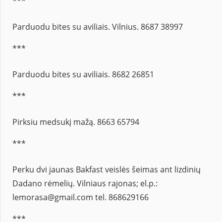
***
Parduodu bites su aviliais. Vilnius. 8687 38997
***
Parduodu bites su aviliais. 8682 26851
***
Pirksiu medsukį mažą. 8663 65794
***
Perku dvi jaunas Bakfast veislės šeimas ant lizdinių
Dadano rėmelių. Vilniaus rajonas; el.p.:
lemorasa@gmail.com tel. 868629166
***