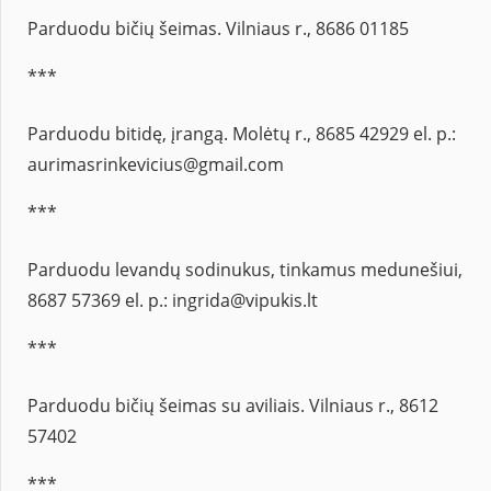
Parduodu bičių šeimas. Vilniaus r., 8686 01185
***
Parduodu bitidę, įrangą. Molėtų r., 8685 42929 el. p.:
aurimasrinkevicius@gmail.com
***
Parduodu levandų sodinukus, tinkamus medunešiui,
8687 57369 el. p.: ingrida@vipukis.lt
***
Parduodu bičių šeimas su aviliais. Vilniaus r., 8612
57402
***