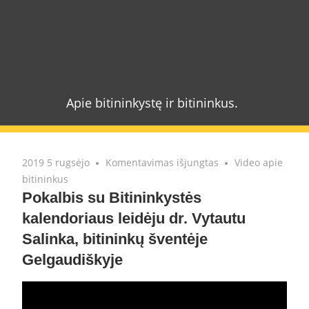
Skip
to
content
Bitynai.lt
Apie bitininkystę ir bitininkus.
įraše
2019 5 rugsėjo
Komentavimas išjungtas
Video apie
Pokalbis
bitininkus
su
Pokalbis su Bitininkystės
Bitininkystės
kalendoriaus leidėju dr. Vytautu
kalendoriaus
Salinka, bitininkų šventėje
leidėju
Gelgaudiškyje
dr.
Vytautu
Salinka,